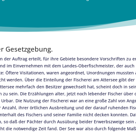
er Gesetzgebung.
 der Auftrag erteilt, für ihre Gebiete besondere Vorschriften zu e
d im Einvernehmen mit dem Landes-Oberfischmeister, der auch hi
e: Öftere Visitationen, waren angeordnet, Unordnungen mussten ab
werden. Über die Einteilung der Fischerei am Attersee gibt der 
ttersee mehrfach den Besitzer gewechselt hat, scheint doch in sein
zu sein. Die Erzählungen alter, jetzt noch lebender Fischer über 
r Urbar. Die Nutzung der Fischerei war an eine große Zahl von Ang
 Anzahl, ihrer örtlichen Ausbreitung und der darauf ruhenden Fi
nterhalt des Fischers und seiner Familie nicht decken konnten. Da
, so daß der Pächter durch Ausübung beider Erwerbszweige sein
ht die notwendige Zeit fand. Der See war also durch folgende Ma