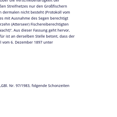
Über die Verschiedenartigkeit der
ßen Streifnetzes nur den Großfischern
n dermalen nicht besteht (Protokoll vom
anges mit Ausnahme des Segen berechtigt
rzehn (Atterseer) Fischereiberechtigten
acht)“. Aus dieser Fassung geht hervor,
r ist an derselben Stelle betont, dass der
oll vom 6. Dezember 1897 unter
LGBl. Nr. 97/1983, folgende Schonzeiten