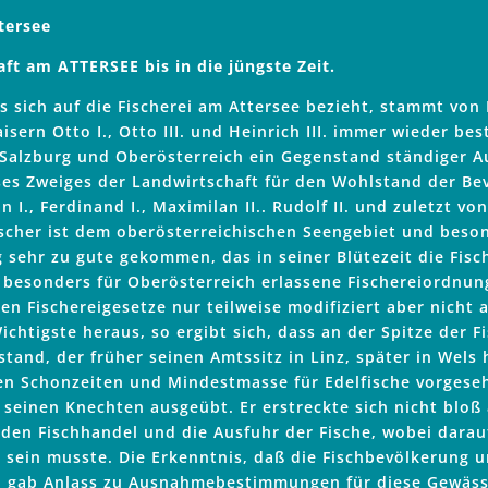
tersee
ft am ATTERSEE bis in die jüngste Zeit.
s sich auf die Fischerei am Attersee bezieht, stammt von
ern Otto I., Otto III. und Heinrich III. immer wieder best
n Salzburg und Oberösterreich ein Gegenstand ständiger 
ses Zweiges der Landwirtschaft für den Wohlstand der Be
., Ferdinand I., Maximilan II.. Rudolf II. und zuletzt von 
scher ist dem oberösterreichischen Seengebiet und beso
 sehr zu gute gekommen, das in seiner Blütezeit die Fisc
709 besonders für Oberösterreich erlassene Fischereiordnu
eren Fischereigesetze nur teilweise modifiziert aber nich
htigste heraus, so ergibt sich, dass an der Spitze der F
tand, der früher seinen Amtssitz in Linz, später in Wels
ren Schonzeiten und Mindestmasse für Edelfische vorges
seinen Knechten ausgeübt. Er erstreckte sich nicht bloß 
f den Fischhandel und die Ausfuhr der Fische, wobei dar
 sein musste. Die Erkenntnis, daß die Fischbevölkerung 
st, gab Anlass zu Ausnahmebestimmungen für diese Gewäss