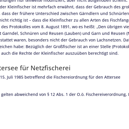
nungen nur teilweise modifiziert, aber nicht aufgehoben scheint. 
der Kleinfischer ist mehrfach erwähnt, dass der Gebrauch des gro
ir, dass der frühere Unterschied zwischen Gärndlern und Schnürler
cht richtig ist – dass die Kleinfischer zu allen Arten des Fischf
I des Protokolles vom 8. August 1891, wo es heißt: „Den übrigen vie
 mit Garndel, Schnüren und Reusen (Lauben) und Garn und Reusen (N
stattet waren, besonders nicht der Gebrauch von Lachsnetzen. Dafü
ichen habe: Bezüglich der Großfischer ist an einer Stelle (Protok
n auch die Rechte der Kleinfischer auszuüben berechtigt sind.
ersee für Netzfischerei
5. Juli 1985 betreffend die Fischereiordnung für den Attersee
gelten abweichend von § 12 Abs. 1 der O.ö. Fischereiverordnung, 