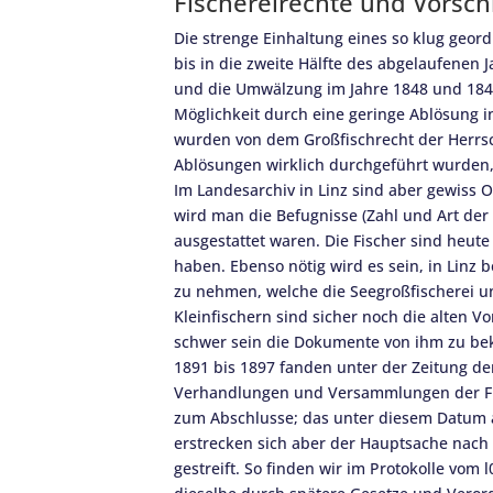
Fischereirechte und Vorschr
Die strenge Einhaltung eines so klug geord
bis in die zweite Hälfte des abgelaufenen
und die Umwälzung im Jahre 1848 und 1849
Möglichkeit durch eine geringe Ablösung 
wurden von dem Großfischrecht der Herrscha
Ablösungen wirklich durchgeführt wurden,
Im Landesarchiv in Linz sind aber gewiss 
wird man die Befugnisse (Zahl und Art der
ausgestattet waren. Die Fischer sind heut
haben. Ebenso nötig wird es sein, in Linz 
zu nehmen, welche die Seegroßfischerei un
Kleinfischern sind sicher noch die alten V
schwer sein die Dokumente von ihm zu beko
1891 bis 1897 fanden unter der Zeitung de
Verhandlungen und Versammlungen der Fis
zum Abschlusse; das unter diesem Datum ab
erstrecken sich aber der Hauptsache nach 
gestreift. So finden wir im Protokolle vo