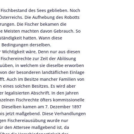
n Fischbestand des Sees geblieben. Noch
 Österreichs. Die Aufhebung des Robotts
erungen. Die Fischer bekamen die
die Meisten machten davon Gebrauch. So
tständigkeit hatten. Wann diese
n Bedingungen derselben.
r Wichtigkeit wäre, Denn nur aus diesen
Fischereirechte zur Zeit der Ablösung
szuüben, in welchem sie dieselbe erworben
t von der besonderen landtäflichen Einlage
fft. Auch im Besitze mancher Familien von
h eines solchen Besitzes. Es wird aber
legalisierten Abschrift. In den Jahren
nzelnen Fischrechte öfters kommissionelle
n. Dieselben kamen am 7. Dezember 1897
e bis jetzt maßgebend. Diese Verhandlungen
sigen Fischereiausübung wurde nur
für den Attersee maßgebend ist, da