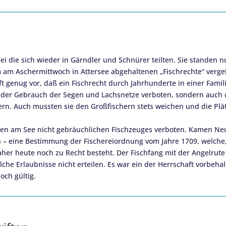
rei die sich wieder in Gärndler und Schnürer teilten. Sie standen n
m am Aschermittwoch in Attersee abgehaltenen „Fischrechte“ ver
t genug vor, daß ein Fischrecht durch Jahrhunderte in einer Famili
s der Gebrauch der Segen und Lachsnetze verboten, sondern auch d
ern. Auch mussten sie den Großfischern stets weichen und die Pl
igen am See nicht gebräuchlichen Fischzeuges verboten. Kamen N
– eine Bestimmung der Fischereiordnung vom Jahre 1709, welche,
r heute noch zu Recht besteht. Der Fischfang mit der Angelrute 
olche Erlaubnisse nicht erteilen. Es war ein der Herrschaft vorbeh
och gültig.