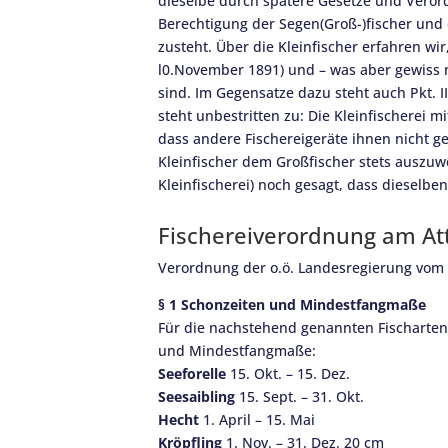
dieselbe durch spätere Gesetze und Verord
Berechtigung der Segen(Groß-)fischer und 
zusteht. Über die Kleinfischer erfahren w
l0.November 1891) und – was aber gewiss ni
sind. Im Gegensatze dazu steht auch Pkt. I
steht unbestritten zu: Die Kleinfischerei
dass andere Fischereigeräte ihnen nicht ge
Kleinfischer dem Großfischer stets auszuwe
Kleinfischerei) noch gesagt, dass dieselbe
Fischereiverordnung am Att
Verordnung der o.ö. Landesregierung vom 1
§ 1 Schonzeiten und Mindestfangmaße
Für die nachstehend genannten Fischarten 
und Mindestfangmaße:
Seeforelle
15. Okt. – 15. Dez.
Seesaibling
15. Sept. – 31. Okt.
Hecht
1. April – 15. Mai
Kröpfling
1. Nov. – 31. Dez. 20 cm