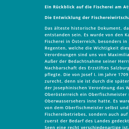
Ein Rückblick auf die Fischerei am At
Die Entwicklung der Fischereiwirtscha
Das älteste historische Dokument, da
entstanden sein. Es wurde von den Kais
Fischerei in Österreich, besonders i
Regenten, welche die Wichtigkeit die
Verordnungen sind uns von Maximilian I
Außer der Bedachtnahme seiner Herr
Nachbarschaft des Erzstiftes Salzburg
pflegte. Die von Josef I. im Jahre 1
zurecht, denn sie ist durch die spät
der Josephinischen Verordnung das Wic
Oberösterreich ein Oberfischmeister s
Oberwassersehers inne hatte. Es wa
von dem Oberfischmeister selbst und 
Fischereibetriebes, sondern auch au
zuerst der Bedarf des Landes gedeckt
Seen eine recht verschiedenartige i