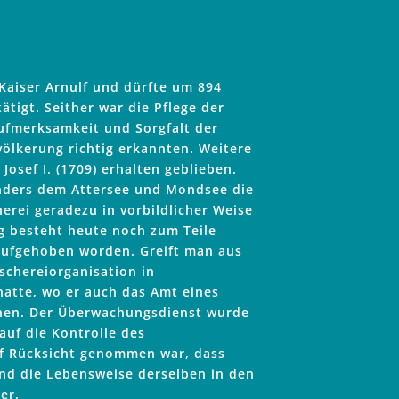
 Kaiser Arnulf und dürfte um 894
ätigt. Seither war die Pflege der
Aufmerksamkeit und Sorgfalt der
völkerung richtig erkannten. Weitere
Josef I. (1709) erhalten geblieben.
nders dem Attersee und Mondsee die
herei geradezu in vorbildlicher Weise
ng besteht heute noch zum Teile
t aufgehoben worden. Greift man aus
ischereiorganisation in
 hatte, wo er auch das Amt eines
ehen. Der Überwachungsdienst wurde
auf die Kontrolle des
auf Rücksicht genommen war, dass
und die Lebensweise derselben in den
er.