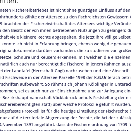
iften.
neten Fischereibetriebes ist nicht ohne günstigen Einfluss auf de
 Jahrhunderts zählte der Attersee zu den fischreichsten Gewässern
 brachten der Fischereiwirtschaft des Attersees wichtige Veränd
in den Besitz der von ihnen betriebenen Nutzungen zu gelangen; 
ft viele kleinere Rechte abgespalten, die jetzt ihre völlige Selbs
 konnte ich nicht in Erfahrung bringen, ebenso wenig die genaue
Originaldokumente darüber vorhanden, die zu studieren von große
 Netze, Schnüre und Reusen) erkennen, mit welchen die einzelnen 
e natürlich auch nur berechtigt die Fischerei in jenem Rahmen au
bei der Landtafel (Herrschaft Gogl) nachzusehen und eine Abschrif
d Fischweide in der Attersee-Parzelle 1998 der K.G.Unterach betri
orschriften aufbewahrt. So rühmt sich Johann Kölblinger in Unterac
mmen, sei es auch nur zur Einsichtnahme und zur Anlegung einer 
r Bezirkshauptmannschaft Vöcklabruck behufs Feststellung der ei
chereiberechtigten statt) über welche Protokolle geführt wurde
gefasste Protokoll ist für die heutige Einteilung der Fischrecht
nur auf die territoriale Abgrenzung der Rechte, die Art der zuläs
m l0.November 1891 angeführt, dass die Fischereiordnung von 1709 