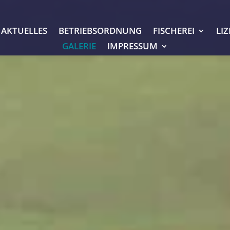
AKTUELLES
BETRIEBSORDNUNG
FISCHEREI
LI
GALERIE
IMPRESSUM